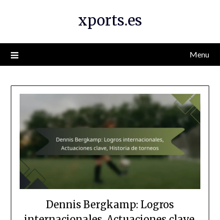
Skip
xports.es
to
content
Menu
Dennis Bergkamp: Logros
internacionales, Actuaciones clave,